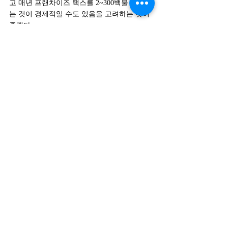
고 매년 프랜차이즈 택스를 2~300백불 더 내
는 것이 경제적일 수도 있음을 고려하는 것이 
좋겠다.
미국 스타트업
US Business
미국 스타트업 투자
미국 법인설립
미국법인
스타트업 투자
미국 창업
미국법인 수권주식수
Authorized Shares
스톡옵션풀
Article
최근 게시물
전체 보기